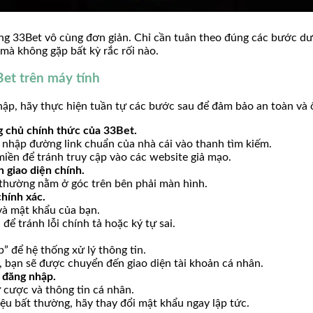
g 33Bet vô cùng đơn giản. Chỉ cần tuân theo đúng các bước dướ
 mà không gặp bất kỳ rắc rối nào.
et trên máy tính
ập, hãy thực hiện tuần tự các bước sau để đảm bảo an toàn và 
ng chủ chính thức của 33Bet.
 nhập đường link chuẩn của nhà cái vào thanh tìm kiếm.
miền để tránh truy cập vào các website giả mạo.
 giao diện chính.
 thường nằm ở góc trên bên phải màn hình.
chính xác.
và mật khẩu của bạn.
để tránh lỗi chính tả hoặc ký tự sai.
 để hệ thống xử lý thông tin.
, bạn sẽ được chuyển đến giao diện tài khoản cá nhân.
i đăng nhập.
ử cược và thông tin cá nhân.
ệu bất thường, hãy thay đổi mật khẩu ngay lập tức.