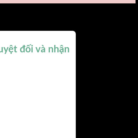
uyệt đối và nhận