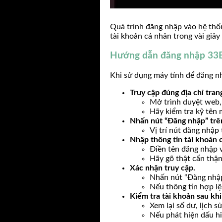
Quá trình đăng nhập vào hệ thốn
tài khoản cá nhân trong vài giây
Hướng dẫn đăng nhập 33B
Khi sử dụng máy tính để đăng nh
Truy cập đúng địa chỉ tra
Mở trình duyệt web,
Hãy kiểm tra kỹ tên 
Nhấn nút “Đăng nhập” trên
Vị trí nút đăng nhập
Nhập thông tin tài khoản 
Điền tên đăng nhập 
Hãy gõ thật cẩn thận 
Xác nhận truy cập.
Nhấn nút “Đăng nhập”
Nếu thông tin hợp lệ
Kiểm tra tài khoản sau kh
Xem lại số dư, lịch s
Nếu phát hiện dấu hi