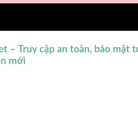
à nhận ưu đãi thành viên mới
 – Truy cập an toàn, bảo mật t
ên mới