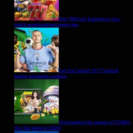
Slot 789club: Experience top-
notch entertainment every day
Get the fastest 24/7 football
league standings updates
GUnraveling the appeal of FLY88’s
Xoc Dia game in 2026?