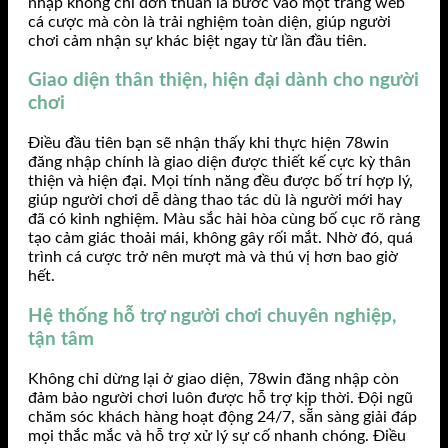
nhập không chỉ đơn thuần là bước vào một trang web
cá cược mà còn là trải nghiệm toàn diện, giúp người
chơi cảm nhận sự khác biệt ngay từ lần đầu tiên.
Giao diện thân thiện, hiện đại dành cho người
chơi
Điều đầu tiên bạn sẽ nhận thấy khi thực hiện 78win
đăng nhập chính là giao diện được thiết kế cực kỳ thân
thiện và hiện đại. Mọi tính năng đều được bố trí hợp lý,
giúp người chơi dễ dàng thao tác dù là người mới hay
đã có kinh nghiệm. Màu sắc hài hòa cùng bố cục rõ ràng
tạo cảm giác thoải mái, không gây rối mắt. Nhờ đó, quá
trình cá cược trở nên mượt mà và thú vị hơn bao giờ
hết.
Hệ thống hỗ trợ người chơi chuyên nghiệp,
tận tâm
Không chỉ dừng lại ở giao diện, 78win đăng nhập còn
đảm bảo người chơi luôn được hỗ trợ kịp thời. Đội ngũ
chăm sóc khách hàng hoạt động 24/7, sẵn sàng giải đáp
mọi thắc mắc và hỗ trợ xử lý sự cố nhanh chóng. Điều