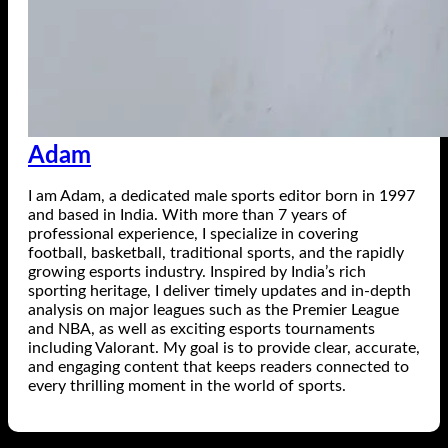
Adam
I am Adam, a dedicated male sports editor born in 1997
and based in India. With more than 7 years of
professional experience, I specialize in covering
football, basketball, traditional sports, and the rapidly
growing esports industry. Inspired by India’s rich
sporting heritage, I deliver timely updates and in-depth
analysis on major leagues such as the Premier League
and NBA, as well as exciting esports tournaments
including Valorant. My goal is to provide clear, accurate,
and engaging content that keeps readers connected to
every thrilling moment in the world of sports.
Related Posts