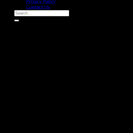
Privacy Policy
Contact Us