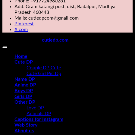
Phone: +917724960281
Add: Gram katangi post, dist, Badalpur, Madhya
Pradesh 460443
Mails: cutiedpcom@gmail.com
Pinterest
X.com
Copyright 2026 ©
cutiedp.com
All rights reserved
Home
Cute DP
Couple DP Cute
Cute Girl Pic Dp
Name DP
Anime DP
Boys DP
Girls DP
Other DP
Love DP
Animals DP
Captions for Instagram
Web Story
About us