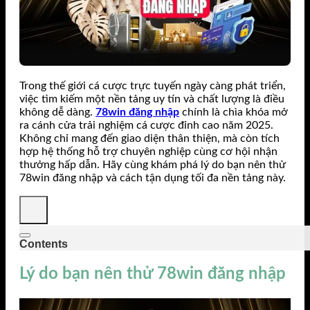
Trong thế giới cá cược trực tuyến ngày càng phát triển,
việc tìm kiếm một nền tảng uy tín và chất lượng là điều
không dễ dàng.
78win đăng nhập
chính là chìa khóa mở
ra cánh cửa trải nghiệm cá cược đỉnh cao năm 2025.
Không chỉ mang đến giao diện thân thiện, mà còn tích
hợp hệ thống hỗ trợ chuyên nghiệp cùng cơ hội nhận
thưởng hấp dẫn. Hãy cùng khám phá lý do bạn nên thử
78win đăng nhập và cách tận dụng tối đa nền tảng này.
Contents
Lý do bạn nên thử 78win đăng nhập