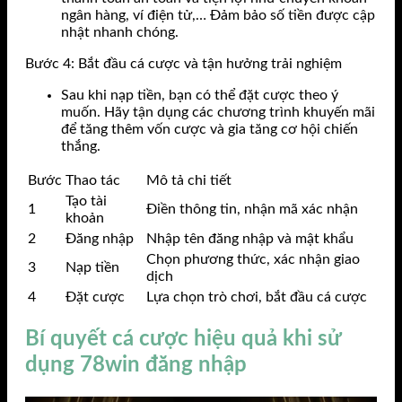
ngân hàng, ví điện tử,… Đảm bảo số tiền được cập
nhật nhanh chóng.
Bước 4: Bắt đầu cá cược và tận hưởng trải nghiệm
Sau khi nạp tiền, bạn có thể đặt cược theo ý
muốn. Hãy tận dụng các chương trình khuyến mãi
để tăng thêm vốn cược và gia tăng cơ hội chiến
thắng.
Bước
Thao tác
Mô tả chi tiết
Tạo tài
1
Điền thông tin, nhận mã xác nhận
khoản
2
Đăng nhập
Nhập tên đăng nhập và mật khẩu
Chọn phương thức, xác nhận giao
3
Nạp tiền
dịch
4
Đặt cược
Lựa chọn trò chơi, bắt đầu cá cược
Bí quyết cá cược hiệu quả khi sử
dụng 78win đăng nhập