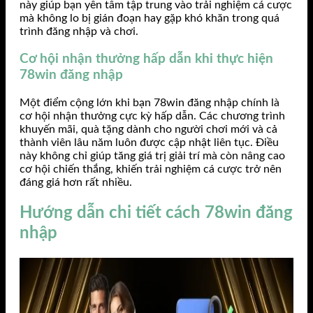
này giúp bạn yên tâm tập trung vào trải nghiệm cá cược
mà không lo bị gián đoạn hay gặp khó khăn trong quá
trình đăng nhập và chơi.
Cơ hội nhận thưởng hấp dẫn khi thực hiện
78win đăng nhập
Một điểm cộng lớn khi bạn 78win đăng nhập chính là
cơ hội nhận thưởng cực kỳ hấp dẫn. Các chương trình
khuyến mãi, quà tặng dành cho người chơi mới và cả
thành viên lâu năm luôn được cập nhật liên tục. Điều
này không chỉ giúp tăng giá trị giải trí mà còn nâng cao
cơ hội chiến thắng, khiến trải nghiệm cá cược trở nên
đáng giá hơn rất nhiều.
Hướng dẫn chi tiết cách 78win đăng
nhập