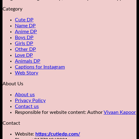
Category
Cute DP
Name DP
Anime DP
Boys DP
Girls DP
Other DP
Love DP
Animals DP
Captions for Instagram
Web Story
About Us
About us
Privacy Policy
Contact us
Responsible for website content: Author
Vivaan Kapoor
Contact
Website:
https://cutiedp.com/