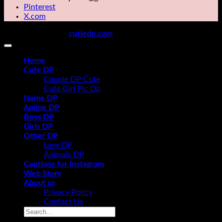
Pinterest
X.com
Copyright 2026 ©
cutiedp.com
All rights reserved
Home
Cute DP
Couple DP Cute
Cute Girl Pic Dp
Name DP
Anime DP
Boys DP
Girls DP
Other DP
Love DP
Animals DP
Captions for Instagram
Web Story
About us
Privacy Policy
Contact Us