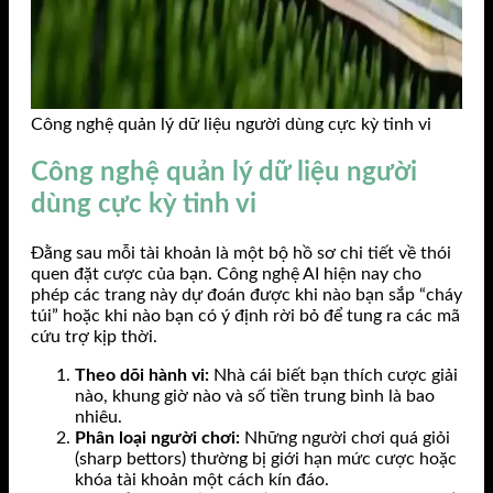
Công nghệ quản lý dữ liệu người dùng cực kỳ tinh vi
Công nghệ quản lý dữ liệu người
dùng cực kỳ tinh vi
Đằng sau mỗi tài khoản là một bộ hồ sơ chi tiết về thói
quen đặt cược của bạn. Công nghệ AI hiện nay cho
phép các trang này dự đoán được khi nào bạn sắp “cháy
túi” hoặc khi nào bạn có ý định rời bỏ để tung ra các mã
cứu trợ kịp thời.
Theo dõi hành vi:
Nhà cái biết bạn thích cược giải
nào, khung giờ nào và số tiền trung bình là bao
nhiêu.
Phân loại người chơi:
Những người chơi quá giỏi
(sharp bettors) thường bị giới hạn mức cược hoặc
khóa tài khoản một cách kín đáo.